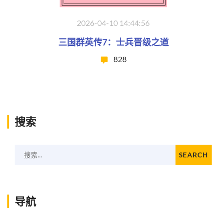
2026-04-10 14:44:56
三国群英传7：士兵晋级之道
828
搜索
搜索...
SEARCH
导航