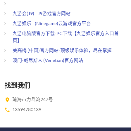
九游会(J9) - J9游戏官方网站
九游娱乐 - (Ninegame)云游戏官方平台
九游电脑版官方下载-PC下载【九游娱乐官方入口首
页】
美高梅 (中国)官方网站-顶级娱乐体验，尽在掌握
澳门-威尼斯人 (Venetian)官方网站
找到我们
琼海市力乓湾247号
13594780139