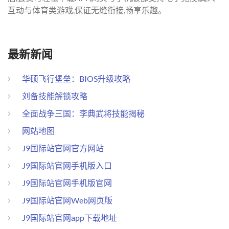
互动与体育类游戏,保证无缝衔接,畅享乐趣。
最新新闻
华硕飞行堡垒：BIOS升级攻略
刘备技能解锁攻略
全面战争三国：李典武将技能揭秘
网站地图
J9国际站官网官方网站
J9国际站官网手机版入口
J9国际站官网手机版官网
J9国际站官网Web网页版
J9国际站官网app下载地址