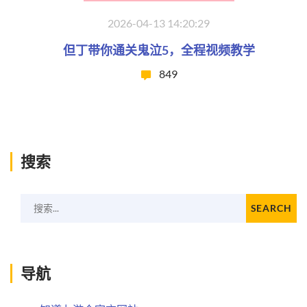
2026-04-13 14:20:29
但丁带你通关鬼泣5，全程视频教学
849
搜索
搜索...
SEARCH
导航