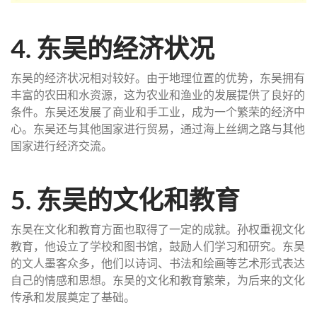
4. 东吴的经济状况
东吴的经济状况相对较好。由于地理位置的优势，东吴拥有
丰富的农田和水资源，这为农业和渔业的发展提供了良好的
条件。东吴还发展了商业和手工业，成为一个繁荣的经济中
心。东吴还与其他国家进行贸易，通过海上丝绸之路与其他
国家进行经济交流。
5. 东吴的文化和教育
东吴在文化和教育方面也取得了一定的成就。孙权重视文化
教育，他设立了学校和图书馆，鼓励人们学习和研究。东吴
的文人墨客众多，他们以诗词、书法和绘画等艺术形式表达
自己的情感和思想。东吴的文化和教育繁荣，为后来的文化
传承和发展奠定了基础。