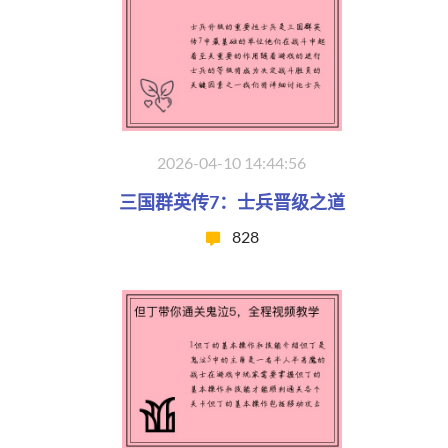
2026-04-10 14:44:56
三国群英传7：士兵晋级之道
828