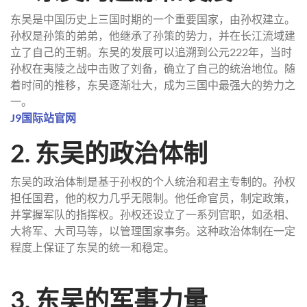
东吴是中国历史上三国时期的一个重要国家，由孙权建立。
孙权是孙策的弟弟，他继承了孙策的势力，并在长江流域建
立了自己的王朝。东吴的发展可以追溯到公元222年，当时
孙权在夷陵之战中击败了刘备，确立了自己的统治地位。随
着时间的推移，东吴逐渐壮大，成为三国中最强大的势力之
一。
J9国际站官网
2. 东吴的政治体制
东吴的政治体制是基于孙权的个人统治和君主专制的。孙权
担任国君，他的权力几乎无限制。他任命官员，制定政策，
并掌握军队的指挥权。孙权还设立了一系列官职，如丞相、
大将军、大司马等，以管理国家事务。这种政治体制在一定
程度上保证了东吴的统一和稳定。
3. 东吴的军事力量